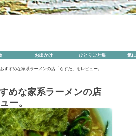
コ
物
お出かけ
ひとりごと集
気
ン
テ
ン
おすすめな家系ラーメンの店「らすた」をレビュー。
ツ
へ
ス
キ
ッ
すめな家系ラーメンの店
プ
ュー。