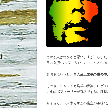
わかる人はわかると思いますが、らすた
ラスタ(ラスタファリ)とは、ジャマイ
超簡単にいうと、
白人至上主義の世の中
その後、ジャマイカ発祥の音楽、レゲエ
いえば
ボブマーリー
が有名ですね。独特
おそらく、代々木らすたの店主の趣味な