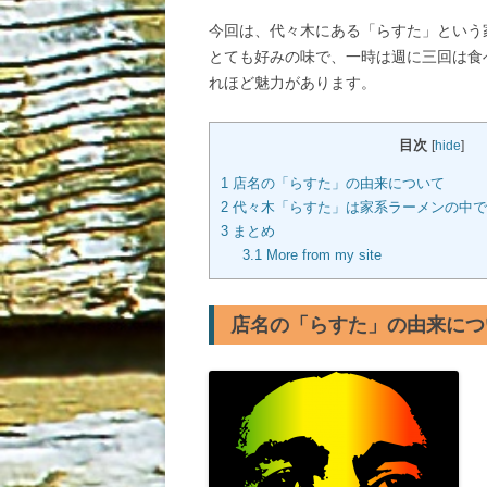
a
wi
n
m
今回は、代々木にある「らすた」という
c
tt
e
ail
とても好みの味で、一時は週に三回は食
e
er
れほど魅力があります。
b
o
目次
[
hide
]
o
1
店名の「らすた」の由来について
2
代々木「らすた」は家系ラーメンの中で
k
3
まとめ
3.1
More from my site
店名の「らすた」の由来につ