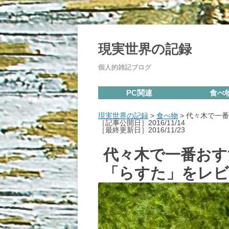
現実世界の記録
個人的雑記ブログ
PC関連
食べ
現実世界の記録
>
食べ物
>
代々木で一番
［記事公開日］2016/11/14
［最終更新日］2016/11/23
代々木で一番おす
「らすた」をレビ