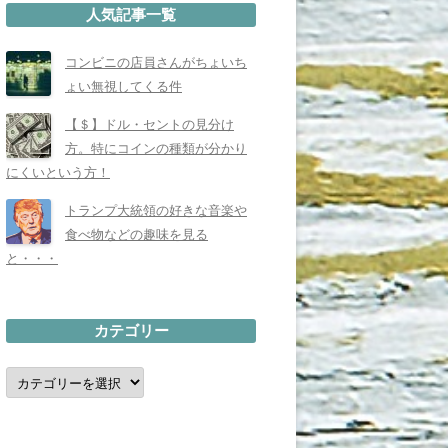
人気記事一覧
コンビニの店員さんがちょいち
ょい無視してくる件
【＄】ドル・セントの見分け
方。特にコインの種類が分かり
にくいという方！
トランプ大統領の好きな音楽や
食べ物などの趣味を見る
と・・・
カテゴリー
カ
テ
ゴ
リ
ー