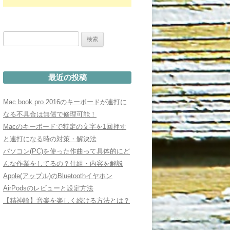
検
索:
最近の投稿
Mac book pro 2016のキーボードが連打に
なる不具合は無償で修理可能！
Macのキーボードで特定の文字を1回押す
と連打になる時の対策・解決法
パソコン(PC)を使った作曲って具体的にど
んな作業をしてるの？仕組・内容を解説
Apple(アップル)のBluetoothイヤホン
AirPodsのレビューと設定方法
【精神論】音楽を楽しく続ける方法とは？