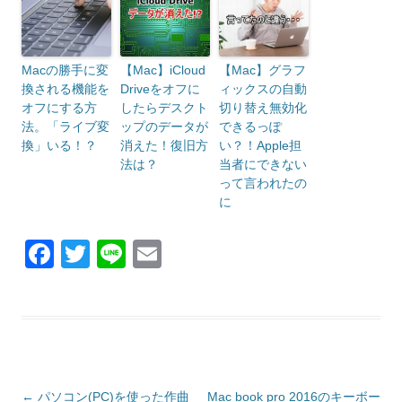
Macの勝手に変
【Mac】iCloud
【Mac】グラフ
換される機能を
Driveをオフに
ィックスの自動
オフにする方
したらデスクト
切り替え無効化
法。「ライブ変
ップのデータが
できるっぽ
換」いる！？
消えた！復旧方
い？！Apple担
法は？
当者にできない
って言われたの
に
F
T
Li
E
a
wi
n
m
c
tt
e
ail
e
er
b
o
投
←
パソコン(PC)を使った作曲
Mac book pro 2016のキーボー