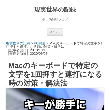
現実世界の記録
個人的雑記ブログ
コ
メニュー
ン
テ
ン
現実世界の記録
>
PC関連
>
Macのキーボードで特定の文字を1
ツ
回押すと連打になる時の対策・解決法
へ
［記事公開日］2018/10/19
ス
［最終更新日］2020/09/29
キ
ッ
プ
Macのキーボードで特定の
文字を1回押すと連打になる
時の対策・解決法