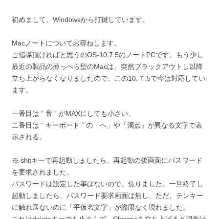
初めまして、Windowsから打鍵しています。
Macノートについてお尋ねします。
ご指導頂ければと思うのOS-10.7.5のノートPCです。もう少し
最近の製品の薄っぺら型のMacは、突然ブラックアウトし以降
立ち上がらなくなりましたので、この10.７.5で今は対応してい
ます。
一番目は ” 音 ” がMAXにしても小さい、
二番目は ” キーボード ” の「ヘ」や「濁点」が異なる文字で表
示される。
※ shitキーで再起動しましたら、再起動の後画面にパスワード
を要求されました。
パスワードは設定した事はないので、焦りました。一旦終了し
起動しましたら。パスワード要求画面は無し、ただ、テンキー
に触れ居ないのに「平仮名文字」が際限なく現れました。