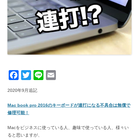
F
T
Li
E
a
wi
n
m
2020年9月追記
c
tt
e
ail
e
er
Mac book pro 2016のキーボードが連打になる不具合は無償で
b
修理可能！
o
Macをビジネスに使っている人、趣味で使っている人、様々い
o
ると思いますが、