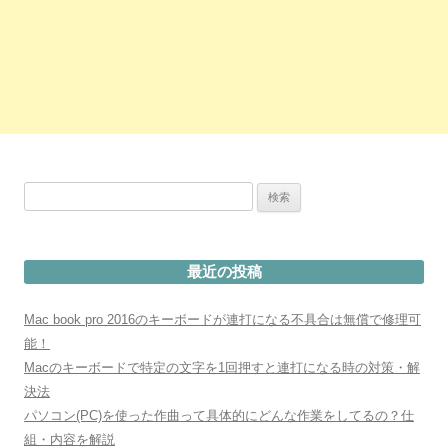
検
索:
最近の投稿
Mac book pro 2016のキーボードが連打になる不具合は無償で修理可
能！
Macのキーボードで特定の文字を1回押すと連打になる時の対策・解
決法
パソコン(PC)を使った作曲って具体的にどんな作業をしてるの？仕
組・内容を解説