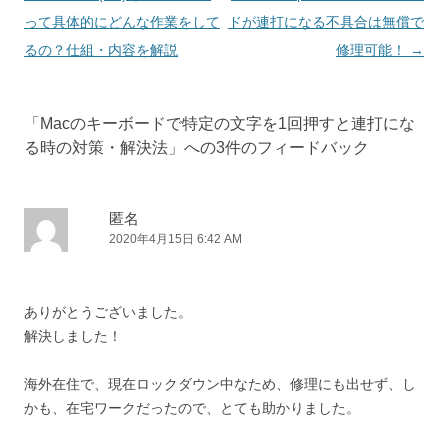
o
稿
って具体的にどんな作業をして
ドが連打になる不具合は無償で
k
ナ
るの？仕組・内容を解説
修理可能！
→
ビ
ゲ
「
Macのキーボードで特定の文字を1回押すと連打にな
ー
る時の対策・解決法
」への3件のフィードバック
シ
ョ
ン
匿名
2020年4月15日 6:42 AM
ありがとうございました。
解決しました！
海外在住で、現在ロックダウン中なため、修理にも出せず、し
かも、在宅ワークだったので、とても助かりました。