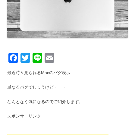
F
T
Li
E
a
wi
n
m
最近時々見られるMacのバグ表示
c
tt
e
ail
e
er
単なるバグでしょうけど・・・
b
なんとなく気になるのでご紹介します。
o
o
スポンサーリンク
k