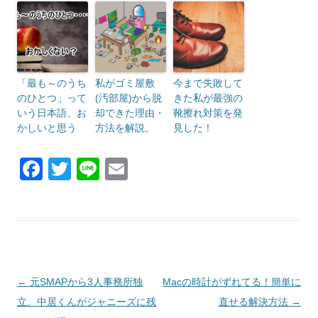
「最も～のうち
私がゴミ屋敷
今まで失敗して
のひとつ」って
(汚部屋)から脱
きた私が最強の
いう日本語、お
却できた理由・
靴擦れ対策を発
かしいと思う
方法を解説。
見した！
F
T
Li
E
a
wi
n
m
c
tt
e
ail
e
er
b
o
投
←
元SMAPから3人事務所独
Macの時計がずれてる！簡単に
o
稿
立。中居くんがジャニーズに残
直せる解決方法
→