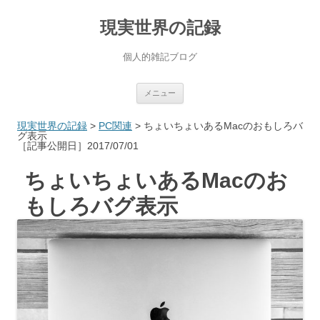
現実世界の記録
個人的雑記ブログ
コ
メニュー
ン
テ
ン
現実世界の記録
>
PC関連
>
ちょいちょいあるMacのおもしろバ
ツ
グ表示
へ
［記事公開日］2017/07/01
ス
キ
ッ
ちょいちょいあるMacのお
プ
もしろバグ表示