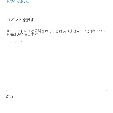
k
ナ
るワケが深い。
ビ
ゲ
コメントを残す
ー
シ
メールアドレスが公開されることはありません。
*
が付いてい
る欄は必須項目です
ョ
コメント
*
ン
名前