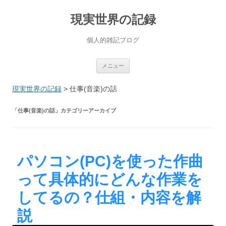
現実世界の記録
個人的雑記ブログ
コ
メニュー
ン
テ
ン
現実世界の記録
>
仕事(音楽)の話
ツ
へ
ス
「
仕事(音楽)の話
」カテゴリーアーカイブ
キ
ッ
プ
パソコン(PC)を使った作曲
って具体的にどんな作業を
してるの？仕組・内容を解
説