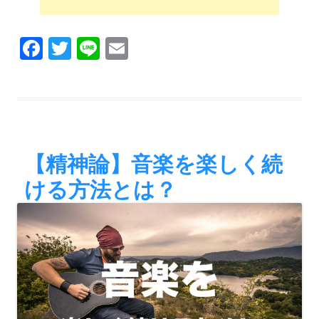
F
T
Li
E
a
wi
n
m
c
tt
e
ail
e
er
b
o
【精神論】音楽を楽しく続
o
ける方法とは？
k