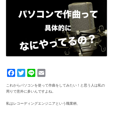
F
T
Li
E
a
wi
n
m
これからパソコンを使って作曲をしてみたい！と思う人は私の
c
tt
e
ail
周りで意外に多いんですよね。
e
er
b
私はレコーディングエンジニアという職業柄、