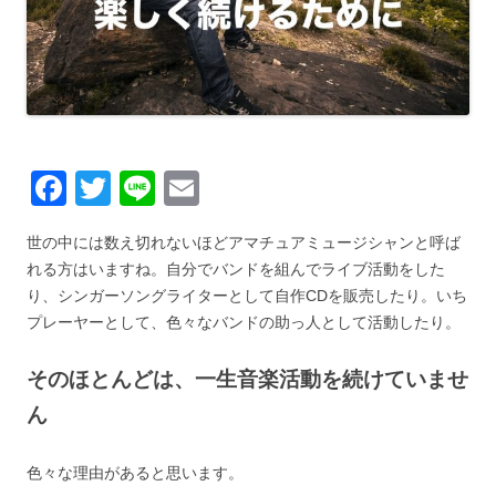
F
T
Li
E
a
wi
n
m
世の中には数え切れないほどアマチュアミュージシャンと呼ば
c
tt
e
ail
れる方はいますね。自分でバンドを組んでライブ活動をした
e
er
り、シンガーソングライターとして自作CDを販売したり。いち
b
プレーヤーとして、色々なバンドの助っ人として活動したり。
o
そのほとんどは、一生音楽活動を続けていませ
o
ん
k
色々な理由があると思います。