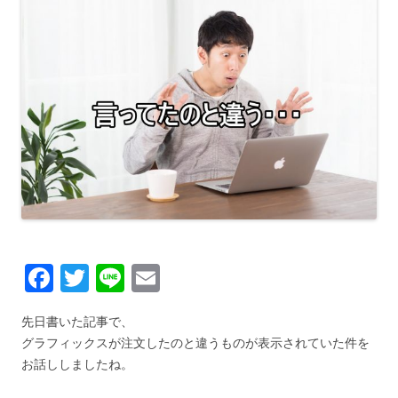
F
T
Li
E
a
wi
n
m
先日書いた記事で、
c
tt
e
ail
グラフィックスが注文したのと違うものが表示されていた件を
e
er
お話ししましたね。
b