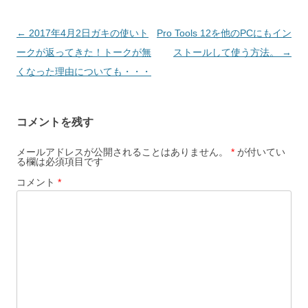
b
o
投
←
2017年4月2日ガキの使いト
Pro Tools 12を他のPCにもイン
o
稿
ークが返ってきた！トークが無
ストールして使う方法。
→
k
ナ
くなった理由についても・・・
ビ
ゲ
コメントを残す
ー
シ
メールアドレスが公開されることはありません。
*
が付いてい
る欄は必須項目です
ョ
コメント
*
ン