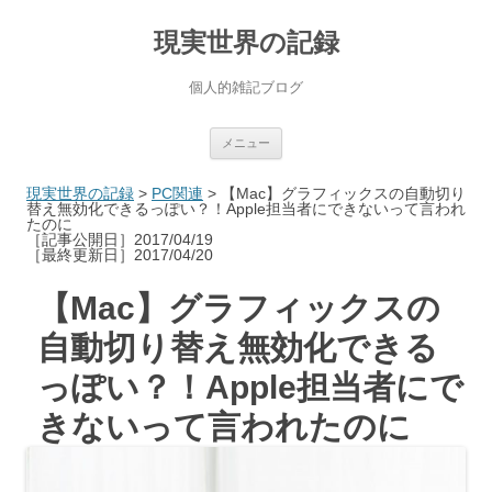
現実世界の記録
個人的雑記ブログ
コ
メニュー
ン
テ
ン
現実世界の記録
>
PC関連
>
【Mac】グラフィックスの自動切り
ツ
替え無効化できるっぽい？！Apple担当者にできないって言われ
へ
たのに
ス
［記事公開日］2017/04/19
キ
［最終更新日］2017/04/20
ッ
プ
【Mac】グラフィックスの
自動切り替え無効化できる
っぽい？！Apple担当者にで
きないって言われたのに