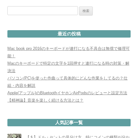
検
索:
最近の投稿
Mac book pro 2016のキーボードが連打になる不具合は無償で修理可
能！
Macのキーボードで特定の文字を1回押すと連打になる時の対策・解
決法
パソコン(PC)を使った作曲って具体的にどんな作業をしてるの？仕
組・内容を解説
Apple(アップル)のBluetoothイヤホンAirPodsのレビューと設定方法
【精神論】音楽を楽しく続ける方法とは？
人気記事一覧
【＄】ドル・セントの見分け方。特にコインの種類が分か