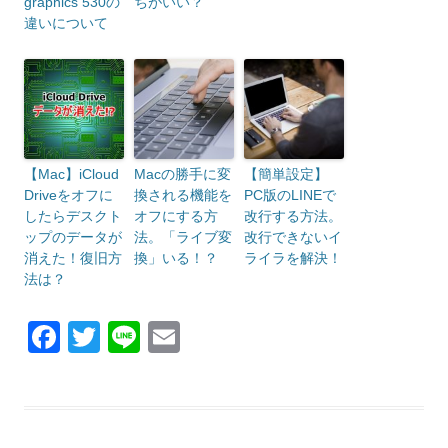
graphics 530の
ちがいい？
違いについて
【Mac】iCloud
Macの勝手に変
【簡単設定】
Driveをオフに
換される機能を
PC版のLINEで
したらデスクト
オフにする方
改行する方法。
ップのデータが
法。「ライブ変
改行できないイ
消えた！復旧方
換」いる！？
ライラを解決！
法は？
F
T
Li
E
a
wi
n
m
c
tt
e
ail
e
er