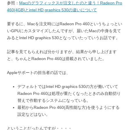
参照：
Macのグラフィックスが注文したのと違う！Radeon Pro
o
460(4GB)とintel HD graphics 530の違いについて
o
k
要するに、Macを注文時にはRadeon Pro 460というちょっとい
いGPUにカスタマイズしたんですが、届いたMacの中身を見て
みるとIntel HD graphics 530となっていたっていうお話です。
記事を見てもらえれば分かりますが、結果から申し上げます
と、ちゃんとRadeon Pro 460は搭載されていました。
Appleサポートの担当者の話では、
デフォルトではIntel HD graphics 530の方が働いていて
Radeon Pro 460は処理が重たくなったときのみ自動切り
替えで作動するシステムになっている。
最初からRadeon Pro 460(高性能な方)を使うようにする
設定などはない。
ということだったんですが・・・・