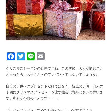
F
T
Li
E
a
wi
n
m
クリスマスシーズンの到来ですね。この季節、大人が悩むこと
c
tt
e
ail
と言ったら、お子さんへのプレゼントではないでしょうか。
e
er
b
自分の子供へのプレゼントだけではなく、親戚の子供、知人の
子供にクリスマスプレゼントを渡す機会は意外と多いと思いま
o
す。私もその内の一人です・・・。
o
せっかくプレゼントするなら喜んでほしいですよね＾＾