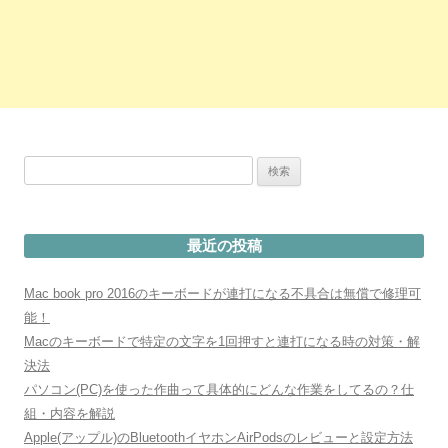
検
索:
最近の投稿
Mac book pro 2016のキーボードが連打になる不具合は無償で修理可
能！
Macのキーボードで特定の文字を1回押すと連打になる時の対策・解
決法
パソコン(PC)を使った作曲って具体的にどんな作業をしてるの？仕
組・内容を解説
Apple(アップル)のBluetoothイヤホンAirPodsのレビューと設定方法