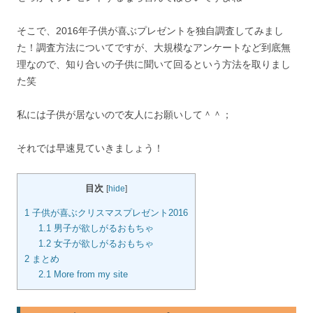
k
そこで、2016年子供が喜ぶプレゼントを独自調査してみまし
た！調査方法についてですが、大規模なアンケートなど到底無
理なので、知り合いの子供に聞いて回るという方法を取りまし
た笑
私には子供が居ないので友人にお願いして＾＾；
それでは早速見ていきましょう！
目次
[
hide
]
1
子供が喜ぶクリスマスプレゼント2016
1.1
男子が欲しがるおもちゃ
1.2
女子が欲しがるおもちゃ
2
まとめ
2.1
More from my site