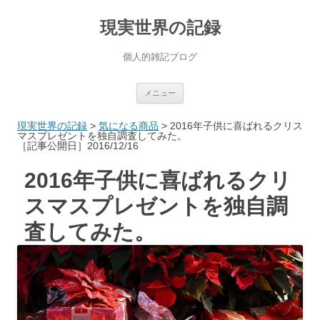
現実世界の記録
個人的雑記ブログ
コ
メニュー
ン
テ
ン
現実世界の記録
>
気になる商品
>
2016年子供に喜ばれるクリス
ツ
マスプレゼントを独自調査してみた。
へ
［記事公開日］2016/12/16
ス
キ
ッ
2016年子供に喜ばれるクリ
プ
スマスプレゼントを独自調
査してみた。