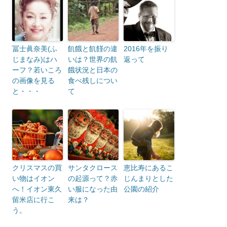
冨士眞奈美(ふ
飢餓と飢饉の違
2016年を振り
じまなみ)はハ
いは？世界の飢
返って
ーフ？若いころ
餓状況と日本の
の画像を見る
食べ残しについ
と・・・
て
クリスマスの買
サンタクロース
恵比寿にあるこ
い物はイオン
の起源って？赤
じんまりとした
へ！イオン東久
い服になった由
公園の紹介
留米店に行こ
来は？
う。