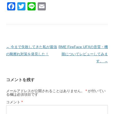
F
T
Li
E
a
wi
n
m
c
tt
e
ail
e
er
b
o
投
←
今まで失敗してきた私が最強
RME FireFace UFXの音質・機
o
稿
の靴擦れ対策を発見した！
能についてレビューしてみま
k
ナ
す。
→
ビ
ゲ
コメントを残す
ー
シ
メールアドレスが公開されることはありません。
*
が付いてい
る欄は必須項目です
ョ
コメント
*
ン