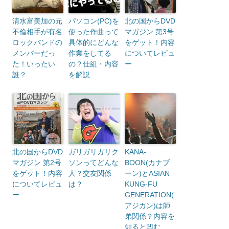
清水富美加の元
パソコン(PC)を
北の国からDVD
不倫相手が有名
使った作曲って
マガジン 第3号
ロックバンドの
具体的にどんな
をゲット！内容
メンバーだっ
作業をしてる
についてレビュ
た！いったい
の？仕組・内容
ー
誰？
を解説
北の国からDVD
ガリガリガリク
KANA-
マガジン 第2号
ソンってどんな
BOON(カナブ
をゲット！内容
人？交友関係
ーン)とASIAN
についてレビュ
は？
KUNG-FU
ー
GENERATION(
アジカン)は師
弟関係？内容を
知ると凹む