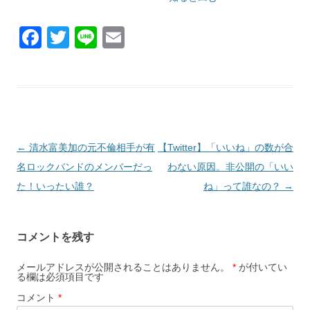
F
T
Li
E
a
wi
n
m
c
tt
e
ail
e
er
b
o
投
←
清水富美加の元不倫相手が有
【Twitter】「いいね」の数が合
o
稿
名ロックバンドのメンバーだっ
わない原因。非公開の「いい
k
ナ
た！いったい誰？
ね」って誰なの？
→
ビ
ゲ
コメントを残す
ー
シ
メールアドレスが公開されることはありません。
*
が付いてい
る欄は必須項目です
ョ
コメント
*
ン