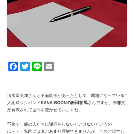
F
T
Li
E
a
wi
n
m
c
tt
e
ail
e
er
清水富美加さんと不倫関係があったとして、問題になっている4
b
人組ロックバンド
KANA-BOONの飯田祐馬
さんですが、謝罪文
が発表されて世間を驚かせていますね。
o
o
不倫で一般の人たちに謝罪をしないといけないというの
k
は・・・私的にはまだあまり理解できませんが、このご時世し