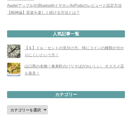
Apple(アップル)のBluetoothイヤホンAirPodsのレビューと設定方法
【精神論】音楽を楽しく続ける方法とは？
人気記事一覧
【＄】ドル・セントの見分け方。特にコインの種類が分か
りにくいという方！
山口県の名物！春来軒のバリそばがおいしい。オススメ店
も発見！
カテゴリー
カ
テ
ゴ
リ
ー