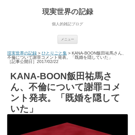
現実世界の記録
個人的雑記ブログ
コ
メニュー
ン
テ
ン
現実世界の記録
>
ひとりごと集
>
KANA-BOON飯田祐馬さん、
ツ
不倫について謝罪コメント発表。「既婚を隠していた」
へ
［記事公開日］2017/02/22
ス
キ
ッ
KANA-BOON飯田祐馬さ
プ
ん、不倫について謝罪コメ
ント発表。「既婚を隠して
いた」