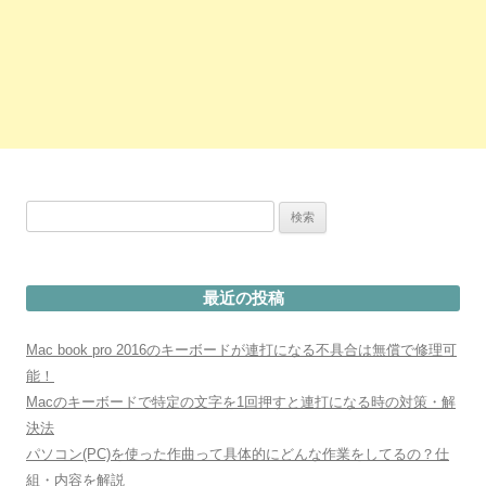
検
索:
最近の投稿
Mac book pro 2016のキーボードが連打になる不具合は無償で修理可
能！
Macのキーボードで特定の文字を1回押すと連打になる時の対策・解
決法
パソコン(PC)を使った作曲って具体的にどんな作業をしてるの？仕
組・内容を解説