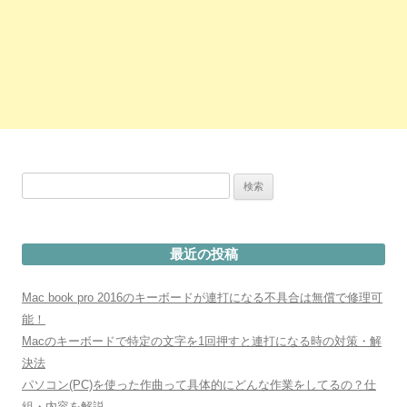
検
索:
最近の投稿
Mac book pro 2016のキーボードが連打になる不具合は無償で修理可
能！
Macのキーボードで特定の文字を1回押すと連打になる時の対策・解
決法
パソコン(PC)を使った作曲って具体的にどんな作業をしてるの？仕
組・内容を解説