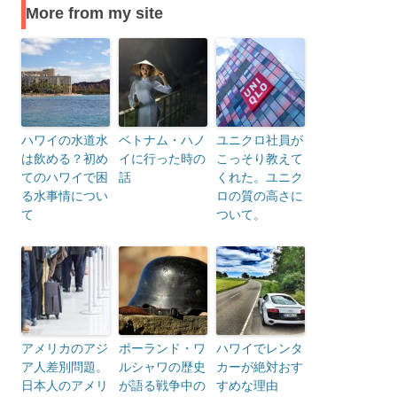
More from my site
ハワイの水道水
ベトナム・ハノ
ユニクロ社員が
は飲める？初め
イに行った時の
こっそり教えて
てのハワイで困
話
くれた。ユニク
る水事情につい
ロの質の高さに
て
ついて。
アメリカのアジ
ポーランド・ワ
ハワイでレンタ
ア人差別問題。
ルシャワの歴史
カーが絶対おす
日本人のアメリ
が語る戦争中の
すめな理由