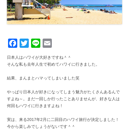
F
T
Li
E
a
wi
n
m
日本人はハワイが大好きですね＾＾
c
tt
e
ail
そんな私も去年人生で初めてハワイに行きました。
e
er
b
結果、まんまとハマってしまいました笑
o
やっぱり日本人が好きになってしまう魅力がたくさんあるんで
o
すよね～。まだ一回しか行ったことありませんが、好きな人は
k
何回もハワイに行きますよね！
実は、来る2017年2月に二回目のハワイ旅行が決定しました！
今から楽しみでしょうがないです＾＾