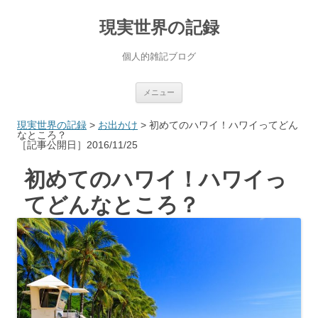
現実世界の記録
個人的雑記ブログ
コ
メニュー
ン
テ
ン
現実世界の記録
>
お出かけ
>
初めてのハワイ！ハワイってどん
ツ
なところ？
へ
［記事公開日］2016/11/25
ス
キ
ッ
初めてのハワイ！ハワイっ
プ
てどんなところ？