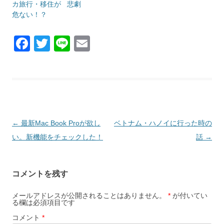
カ旅行・移住が
悲劇
危ない！？
F
T
Li
E
a
wi
n
m
c
tt
e
ail
e
er
b
o
投
←
最新Mac Book Proが欲し
ベトナム・ハノイに行った時の
o
稿
い。新機能をチェックした！
話
→
k
ナ
ビ
コメントを残す
ゲ
ー
メールアドレスが公開されることはありません。
*
が付いてい
る欄は必須項目です
シ
コメント
*
ョ